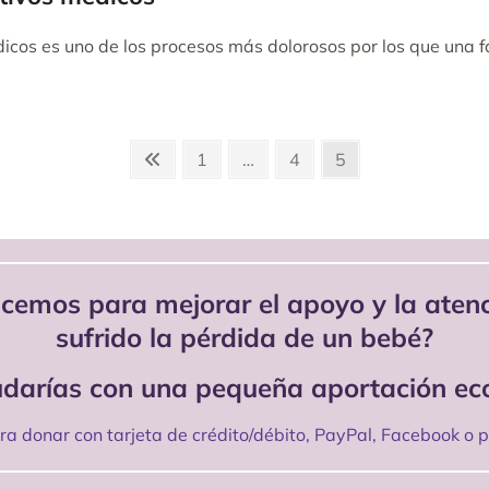
cos es uno de los procesos más dolorosos por los que una f
Página
Página
Página
Página
1
…
4
5
anterior
acemos para mejorar el apoyo y la atenc
sufrido la pérdida de un bebé?
darías con una pequeña aportación e
a donar con tarjeta de crédito/débito, PayPal, Facebook o p