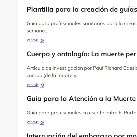
sobre
la
Plantilla para la creación de guía
atención
sanitaria
Guía para profesionales sanitarios para la creac
tras
una
semana…
muerte
intrauterina
Plantilla
Ver más
o
para
perinatal
la
Cuerpo y ontología: La muerte peri
creación
de
Articulo de investigación por Paul Richard Cass
guías
de
cuerpo (de la madre y…
actuación
ante
Cuerpo
Ver más
la
y
muerte
ontología:
Guía para la Atención a la Muerte
y
La
duelo
muerte
perinatal
Guía para profesionales co escrito entre El Par
perinatal
y
Guía
Ver más
su
para
duelo
la
Interrupción del embarazo por mo
en