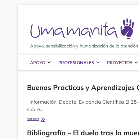
Saltar
al
contenido
Apoyo, sensibilización y humanización de la atención 
APOYO
PROFESIONALES
PROYECTOS
Buenas Prácticas y Aprendizajes 
Información, Debate, Evidencia Científica El 25-
sobre…
Buenas
Ver más
Prácticas
y
Bibliografía – El duelo tras la mue
Aprendizajes