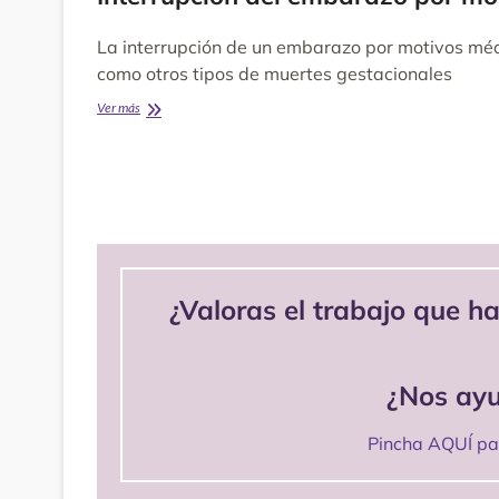
Atención
el
a
panorama
La interrupción de un embarazo por motivos médi
la
tecno-
Muerte
científico
como otros tipos de muertes gestacionales
Perinatal
del
y
Interrupción
Ver más
sistema
Neonatal
del
sanitario
embarazo
Navegación
por
de
motivos
médicos
entradas
¿Valoras el trabajo que h
¿Nos ayu
Pincha AQUÍ par