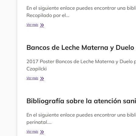
Claves
En el siguiente enlace puedes encontrar una bibl
de
las
Recopilado por el…
Jornadas
de
Bibliografía
Ver más
Umamanita,
–
2017
El
duelo
Bancos de Leche Materna y Duelo 
tras
la
muerte
2017 Poster Bancos de Leche Materna y Duelo pe
intrauterina
Czapilcki
o
neonatal
Bancos
Ver más
de
Leche
Materna
Bibliografía sobre la atención san
y
Duelo
perinatal
En el siguiente enlace puedes encontrar una bibl
perinatal.…
Bibliografía
Ver más