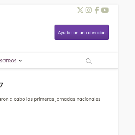
Twitter
Instagra
Faceboo
Youtu
Ayuda con una donación
SOTROS
7
varon a cabo las primeras jornadas nacionales