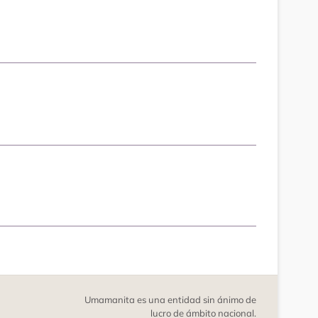
Umamanita es una entidad sin ánimo de
lucro de ámbito nacional.