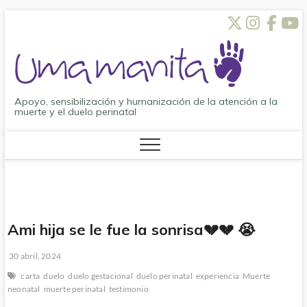
Saltar
Twitt
Inst
Fa
al
contenido
Apoyo, sensibilización y humanización de la atención a la
muerte y el duelo perinatal
Ami hija se le fue la sonrisa💔💔 😭
30 abril, 2024
carta
duelo
duelo gestacional
duelo perinatal
experiencia
Muerte
neonatal
muerte perinatal
testimonio