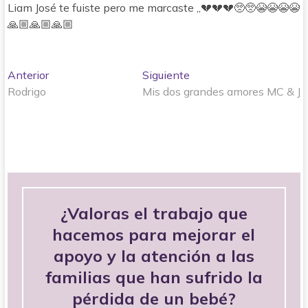
Liam José te fuiste pero me marcaste ,,💔💔💔🥺🥺😭😭😭😭
🙏🏼🙏🏼🙏🏼
Navegación
Entrada
Entrada
Anterior
Siguiente
anterior:
siguiente:
Rodrigo
Mis dos grandes amores MC & J
de
entradas
¿Valoras el trabajo que
hacemos para mejorar el
apoyo y la atención a las
familias que han sufrido la
pérdida de un bebé?