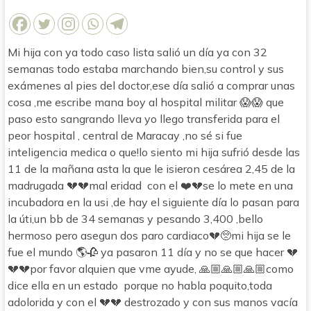
Mi hija con ya todo caso lista salió un día ya con 32
semanas todo estaba marchando bien,su control y sus
exámenes al pies del doctor,ese día salió a comprar unas
cosa ,me escribe mana boy al hospital militar 😱😱 que
paso esto sangrando lleva yo llego transferida para el
peor hospital , central de Maracay ,no sé si fue
inteligencia medica o que!lo siento mi hija sufrió desde las
11 de la mañana asta la que le isieron cesárea 2,45 de la
madrugada 💔💔mal eridad con el ❤️💔se lo mete en una
incubadora en la usi ,de hay el siguiente día lo pasan para
la úti,un bb de 34 semanas y pesando 3,400 ,bello
hermoso pero asegun dos paro cardiaco💔🥺mi hija se le
fue el mundo 🌎🥀 ya pasaron 11 día y no se que hacer 💔
💔💔por favor alquien que vme ayude, 🙏🏼🙏🏼🙏🏼como
dice ella en un estado porque no habla poquito,toda
adolorida y con el 💔💔 destrozado y con sus manos vacía