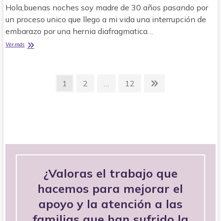
ti.
Hola,buenas noches soy madre de 30 años pasando por
un proceso unico que llego a mi vida una interrupción de
embarazo por una hernia diafragmatica…
Mi
Ver más
embarazo
de
6
Navegación
meses
Página
Página
Página
Página
1
2
…
12
interrupción
de
siguiente
por
hernia
entradas
diafragmatica
¿Valoras el trabajo que
hacemos para mejorar el
apoyo y la atención a las
familias que han sufrido la