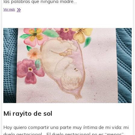
las palabras que ninguna madre…
perdida
Ver más
gestacional
con
16
semanas
Mi rayito de sol
Hoy quiero compartir una parte muy íntima de mi vida: mi
duelo gestacional. El duelo gestacional no es “menos”