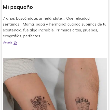
Apoyo
Mi pequeño
Online
para
7 años buscándote, anhelándote…. Que felicidad
Duelo
Perinatal
sentimos ( Mamá, papá y hermano) cuando supimos de tu
Umamanita
existencia, fue algo increíble. Primeras citas, pruebas,
ecografías, perfectas.…
Mi
Ver más
pequeño