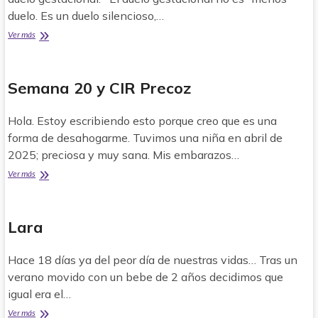
duelo. Es un duelo silencioso,…
Mi
Ver más
rayito
de
sol
Semana 20 y CIR Precoz
Hola. Estoy escribiendo esto porque creo que es una
forma de desahogarme. Tuvimos una niña en abril de
2025; preciosa y muy sana. Mis embarazos…
Semana
Ver más
20
y
CIR
Lara
Precoz
Hace 18 días ya del peor día de nuestras vidas… Tras un
verano movido con un bebe de 2 años decidimos que
igual era el…
Lara
Ver más