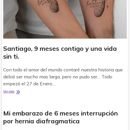
Santiago, 9 meses contigo y una vida
sin ti.
Con todo el amor del mundo contaré nuestra historia que
debió ser mucho mas larga, pero no pudo ser… Todo
empezó el 27 de Enero…
Santiago,
Ver más
9
meses
contigo
Mi embarazo de 6 meses interrupción
y
una
por hernia diafragmatica
vida
sin