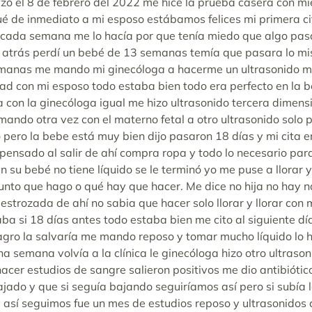
ezó el 8 de febrero del 2022 me hice la prueba casera con mie
qué de inmediato a mi esposo estábamos felices mi primera cit
í cada semana me lo hacía por que tenía miedo que algo pa
 atrás perdí un bebé de 13 semanas temía que pasara lo mi
semanas me mando mi ginecóloga a hacerme un ultrasonido m
dad con mi esposo todo estaba bien todo era perfecto en la b
con la ginecóloga igual me hizo ultrasonido tercera dimensió
mando otra vez con el materno fetal a otro ultrasonido solo p
ro la bebe está muy bien dijo pasaron 18 días y mi cita era
nsado al salir de ahí compra ropa y todo lo necesario para 
n su bebé no tiene líquido se le terminó yo me puse a llorar
gunto que hago o qué hay que hacer. Me dice no hija no hay 
 destrozada de ahí no sabia que hacer solo llorar y llorar con
ba si 18 días antes todo estaba bien me cito al siguiente dí
lagro la salvaría me mando reposo y tomar mucho líquido lo hi
na semana volvía a la clínica le ginecóloga hizo otro ultraso
acer estudios de sangre salieron positivos me dio antibiótico
 bajado y que si seguía bajando seguiríamos así pero si subí
así seguimos fue un mes de estudios reposo y ultrasonidos ca