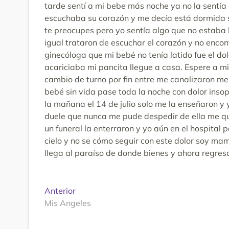
tarde sentí a mi bebe más noche ya no la sentía 
escuchaba su corazón y me decía está dormida s
te preocupes pero yo sentía algo que no estaba 
igual trataron de escuchar el corazón y no enco
ginecóloga que mi bebé no tenía latido fue el do
acariciaba mi pancita llegue a casa. Espere a m
cambio de turno por fin entre me canalizaron me
bebé sin vida pase toda la noche con dolor inso
la mañana el 14 de julio solo me la enseñaron y 
duele que nunca me pude despedir de ella me que
un funeral la enterraron y yo aún en el hospital 
cielo y no se cómo seguir con este dolor soy m
llega al paraíso de donde bienes y ahora regres
Navegación
Entrada
Anterior
anterior:
Mis Angeles
de
entradas