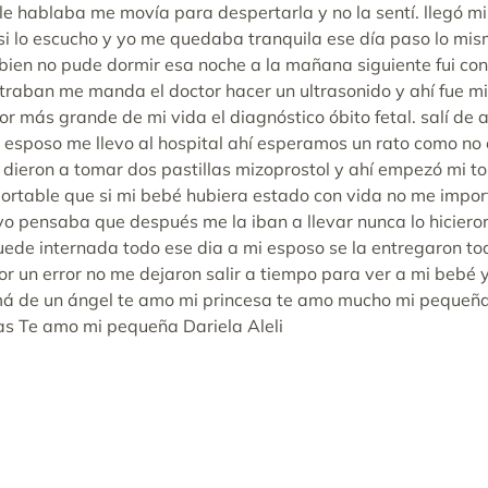
le hablaba me movía para despertarla y no la sentí. llegó mi 
i lo escucho y yo me quedaba tranquila ese día paso lo mis
bien no pude dormir esa noche a la mañana siguiente fui co
ntraban me manda el doctor hacer un ultrasonido y ahí fue m
lor más grande de mi vida el diagnóstico óbito fetal. salí d
i esposo me llevo al hospital ahí esperamos un rato como n
 dieron a tomar dos pastillas mizoprostol y ahí empezó mi t
portable que si mi bebé hubiera estado con vida no me import
yo pensaba que después me la iban a llevar nunca lo hicieron
de internada todo ese dia a mi esposo se la entregaron tod
por un error no me dejaron salir a tiempo para ver a mi bebé 
amá de un ángel te amo mi princesa te amo mucho mi pequeña
as Te amo mi pequeña Dariela Aleli