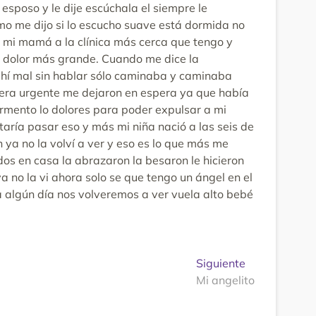
esposo y le dije escúchala el siempre le
mo me dijo si lo escucho suave está dormida no
n mi mamá a la clínica más cerca que tengo y
i dolor más grande. Cuando me dice la
e ahí mal sin hablar sólo caminaba y caminaba
o era urgente me dejaron en espera ya que había
ormento lo dolores para poder expulsar a mi
aría pasar eso y más mi niña nació a las seis de
 ya no la volví a ver y eso es lo que más me
os en casa la abrazaron la besaron le hicieron
ya no la vi ahora solo se que tengo un ángel en el
 algún día nos volveremos a ver vuela alto bebé
Entrada
Siguiente
siguiente:
Mi angelito