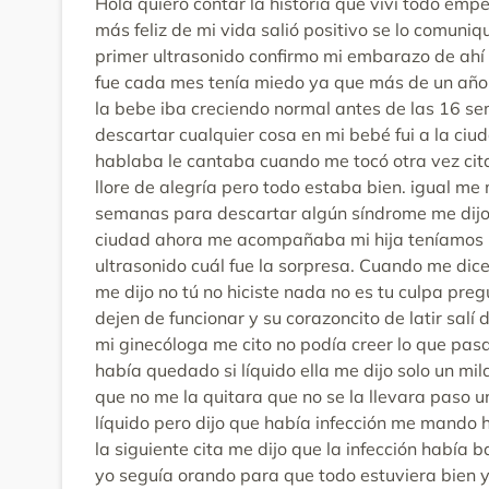
Hola quiero contar la historia que viví todo emp
más feliz de mi vida salió positivo se lo comuni
primer ultrasonido confirmo mi embarazo de ah
fue cada mes tenía miedo ya que más de un año
la bebe iba creciendo normal antes de las 16 
descartar cualquier cosa en mi bebé fui a la ciu
hablaba le cantaba cuando me tocó otra vez cita 
llore de alegría pero todo estaba bien. igual me 
semanas para descartar algún síndrome me dijo pe
ciudad ahora me acompañaba mi hija teníamos pe
ultrasonido cuál fue la sorpresa. Cuando me dice
me dijo no tú no hiciste nada no es tu culpa pre
dejen de funcionar y su corazoncito de latir salí
mi ginecóloga me cito no podía creer lo que pasa
había quedado si líquido ella me dijo solo un mi
que no me la quitara que no se la llevara paso u
líquido pero dijo que había infección me mando h
la siguiente cita me dijo que la infección había
yo seguía orando para que todo estuviera bien y 