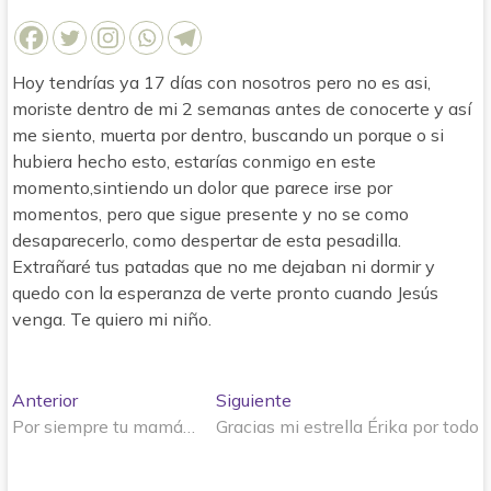
Hoy tendrías ya 17 días con nosotros pero no es asi,
moriste dentro de mi 2 semanas antes de conocerte y así
me siento, muerta por dentro, buscando un porque o si
hubiera hecho esto, estarías conmigo en este
momento,sintiendo un dolor que parece irse por
momentos, pero que sigue presente y no se como
desaparecerlo, como despertar de esta pesadilla.
Extrañaré tus patadas que no me dejaban ni dormir y
quedo con la esperanza de verte pronto cuando Jesús
venga. Te quiero mi niño.
Navegación
Entrada
Entrada
Anterior
Siguiente
anterior:
siguiente:
Por siempre tu mamá…
Gracias mi estrella Érika por todo
de
entradas